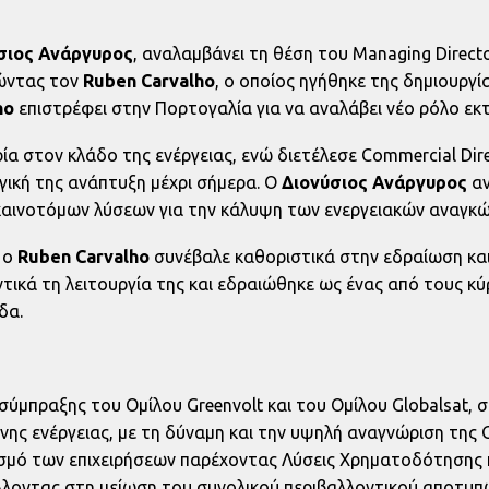
σιος Ανάργυρος
, αναλαμβάνει τη θέση του Managing Directo
ώντας τον
Ruben Carvalho
, ο οποίος ηγήθηκε της δημιουργί
ho
επιστρέφει στην Πορτογαλία για να αναλάβει νέο ρόλο εκτ
ία στον κλάδο της ενέργειας, ενώ διετέλεσε Commercial Dire
ική της ανάπτυξη μέχρι σήμερα. O
Διονύσιος Ανάργυρος
αν
 καινοτόμων λύσεων για την κάλυψη των ενεργειακών αναγκώ
 ο
Ruben Carvalho
συνέβαλε καθοριστικά στην εδραίωση και 
τικά τη λειτουργία της και εδραιώθηκε ως ένας από τους κύ
δα.
 σύμπραξης του Ομίλου Greenvolt και του Ομίλου Globalsat, 
ης ενέργειας, με τη δύναμη και την υψηλή αναγνώριση της G
ισμό των επιχειρήσεων παρέχοντας Λύσεις Χρηματοδότηση
λοντας στη μείωση του συνολικού περιβαλλοντικού αποτυπ