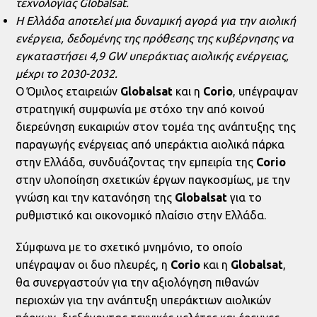
τεχνολογίας
Globalsat
.
Η Ελλάδα αποτελεί μια δυναμική αγορά για την αιολική
ενέργεια, δεδομένης της πρόθεσης της κυβέρνησης να
εγκαταστήσει 4,9
GW
υπεράκτιας αιολικής ενέργειας,
μέχρι το 2030-2032.
O Όμιλος εταιρειών
Globalsat
και η
Corio
, υπέγραψαν
στρατηγική συμφωνία με στόχο την από κοινού
διερεύνηση ευκαιριών στον τομέα της ανάπτυξης της
παραγωγής ενέργειας από υπεράκτια αιολικά πάρκα
στην Ελλάδα, συνδυάζοντας την εμπειρία της
Corio
στην υλοποίηση σχετικών έργων παγκοσμίως, με την
γνώση και την κατανόηση της
Globalsat
για το
ρυθμιστικό και οικονομικό πλαίσιο στην Ελλάδα.
Σύμφωνα με το σχετικό μνημόνιο, το οποίο
υπέγραψαν οι δυο πλευρές, η
Corio
και η
Globalsat
,
θα συνεργαστούν για την αξιολόγηση πιθανών
περιοχών για την ανάπτυξη υπεράκτιων αιολικών