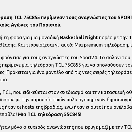
όραση TCL 75C855 περίμεναν τους αναγνώστες του SPORT2
κούς Αγώνες του Παρισιού.
τή τη φορά για μια μοναδική
Basketball Night
παρέα με την
T
ασης. Και τι χρειάζεσαι γι’ αυτό; Μια premium τηλεόραση, 
ρόντισε για τους αναγνώστες του Sport24. Το σαλόνι του 
ς περίμενε μία τηλεόραση TCL 75C855 για να απολαύσουν το
. Πρόκειται για ένα μοντέλο από τις νέες σειρές τηλεοράσε
ορά.
 TCL, που ειδικεύεται στον σχεδιασμό και την κατασκευή 
γειώσαμε με την παρουσία τριών πολύ αγαπημένων δημοσιογ
ους ήταν οι hosts της βραδιάς, ενώ ήταν κι αυτοί που ανέλα
 έπαθλο! Μια
TCL τηλεόραση 55C845!
 ήταν μόνο ο τυχερός αναγνώστης που έφυγε μαζί με την TC