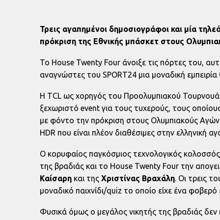
Τρεις αγαπημένοι δημοσιογράφοι και μία τηλε
πρόκριση της Εθνικής μπάσκετ στους Ολυμπια
Το House Twenty Four άνοιξε τις πόρτες του, αυ
αναγνώστες του SPORT24 μια μοναδική εμπειρία θέ
Η TCL ως χορηγός του Προολυμπιακού Τουρνουά φ
ξεχωριστό event για τους τυχερούς, τους οποίου
με φόντο την πρόκριση στους Ολυμπιακούς Αγώνες
HDR που είναι πλέον διαθέσιμες στην ελληνική αγ
Ο κορυφαίος παγκόσμιος τεχνολογικός κολοσσός,
της βραδιάς και το House Twenty Four την απο
Καίσαρη
και της
Χριστίνας Βραχάλη
. Οι τρεις τ
μοναδικό παιχνίδι/quiz το οποίο είχε ένα φοβερό
Φυσικά όμως ο μεγάλος νικητής της βραδιάς δεν