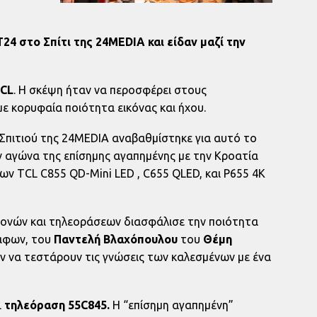
4 στο Σπίτι της 24MEDIA και είδαν μαζί την
CL
. Η σκέψη ήταν να περοσφέρει στους
με κορυφαία ποιότητα εικόνας και ήχου.
Σπιτιού της 24MEDIA αναβαθμίστηκε για αυτό το
ν αγώνα της επίσημης αγαπημένης με την Κροατία
ων TCL C855 QD-Mini LED , C655 QLED, και P655 4K
οθονών και τηλεοράσεων διασφάλισε την ποιότητα
ράφων, του
Παντελή Βλαχόπουλου
του
Θέμη
βαν να τεστάρουν τις γνώσεις των καλεσμένων με ένα
L
τηλεόραση 55C845.
Η “επίσημη αγαπημένη”