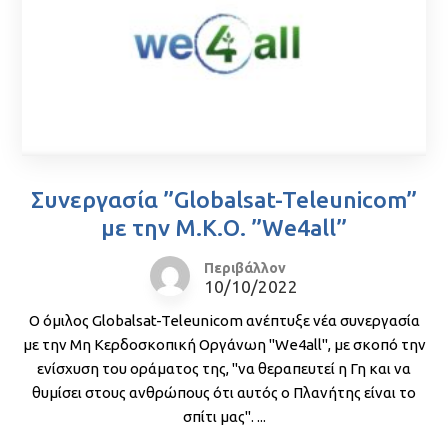
Συνεργασία ”Globalsat-Teleunicom”
με την Μ.Κ.Ο. ”We4all”
Περιβάλλον
10/10/2022
Ο όμιλος Globalsat-Teleunicom ανέπτυξε νέα συνεργασία
με την Μη Κερδοσκοπική Οργάνωη ''We4all'', με σκοπό την
ενίσχυση του οράματος της, ''να θεραπευτεί η Γη και να
θυμίσει στους ανθρώπους ότι αυτός ο Πλανήτης είναι το
σπίτι μας''. ...