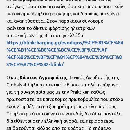
ανάγκες τόσο των αστικών, όσο και των υπεραστικών
μετακινήσεων ηλεκτροκίνησης και διαρκώς πυκνώνει
και αναπτύσσεται. Στον παρακάτω σύνδεσμο
φαίνεται το δίκτυο φόρτισης ηλεκτρικών
αυτοκινήτων της Blink στην Ελλάδα:
https://blinkcharging.gr/evodigos/%CF%83%CF%84
%CE%B1%CE%B8%CE%BC%CE%BF%CE%AF-
%CF%86%CE%BF%CF%81%CF%84%CE%B9%CF%8
3%CE%B7%CF%82-blink/
Ο κος
Κώστας Αγραφιώτης
, Γενικός Διευθυντής της
Globalsat δήλωσε σχετικά: «Είμαστε πολύ περήφανοι
για τη συνεργασία μας με την Praktiker, καθώς
πρωτοστατεί σε καινοτόμες πρωτοβουλίες που στόχο
έχουν τη βέλτιστη εξυπηρέτηση των πελατών τους.
Tα ηλεκτρικά αυτοκίνητα είναι εδώ, δεκάδες μοντέλα
διατίθενται στην ελληνική αγορά, τα περισσότερα
επιδοτούνται κιόλας από το κράτος. Tο επόμενο