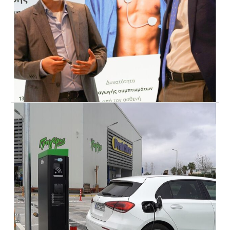
02/11/2021
Η Globalsat στο 42ο Πανελλήνιο
Καρδιολογικό Συνέδριο
H GLOBALSAT, συμμετείχε στο 42ο Πανελλήνιο
Καρδιολογικό Συνέδριο που έλαβε χώρα στο Μέγαρο
Μουσικής Αθηνών 21-23 Οκτωβρίου, παρουσιάζοντας το
νέο ιατροτεχνολογικό προϊόν S-PATCH EX, το οποίο